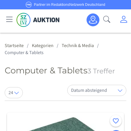
Partner im RedaktionsNetzwerk Deutschland
Sie haben Fragen oder möchten Anbieter werden?
M
Suche öf
Senden Sie uns eine
E-Mail
oder rufen Sie uns an!
Haus & Garten
Schmuck & Uhren
Körper & Seele
Sport & Freizeit
Alle Anbieter
Alle Angebote
Kategorien
Hotline:
0800/1234 314
Startseite
Kategorien
Technik & Media
Computer & Tablets
Computer & Tablets
3 Treffer
Sortieren nach:
Artikel pro Seite
Merken