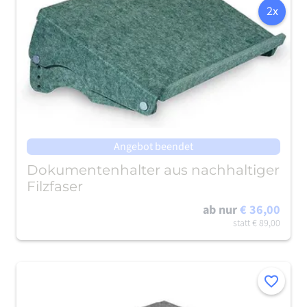
2x
Angebot beendet
Dokumentenhalter aus nachhaltiger
Filzfaser
ab nur
€ 36,00
statt
€ 89,00
Merken