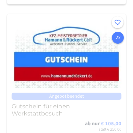
Merken
2x
Angebot beendet
Gutschein für einen
Werkstattbesuch
ab nur
€ 105,00
statt
€ 250,00