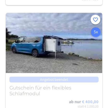
Merken
5x
Angebot beendet
Gutschein für ein flexibles
Schlafmodul
ab nur
€ 400,00
statt
€ 1.000,00