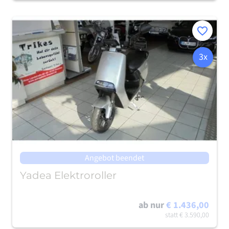
Merken
3x
Angebot beendet
Yadea Elektroroller
ab nur
€ 1.436,00
statt
€ 3.590,00