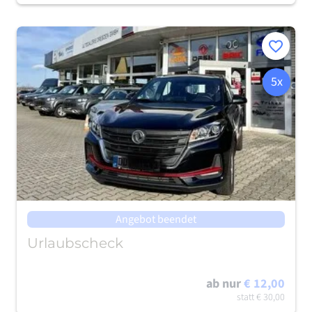
Merken
5x
Angebot beendet
Urlaubscheck
ab nur
€ 12,00
statt
€ 30,00