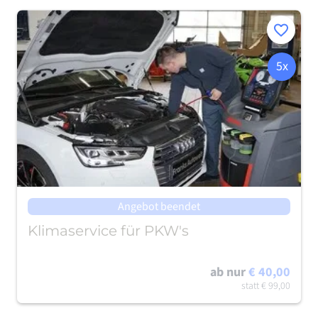
Merken
5x
Angebot beendet
Klimaservice für PKW's
ab nur
€ 40,00
statt
€ 99,00