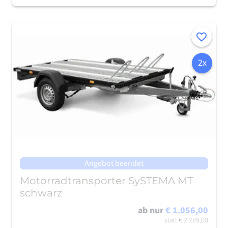
Merken
2x
Angebot beendet
Motorradtransporter SySTEMA MT
schwarz
ab nur
€ 1.056,00
statt
€ 2.289,00