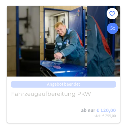
Merken
5x
Angebot beendet
Fahrzeugaufbereitung PKW
ab nur
€ 120,00
statt
€ 299,00