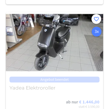
Merken
3x
Angebot beendet
Yadea Elektroroller
ab nur
€ 1.446,00
statt
€ 3.590,00