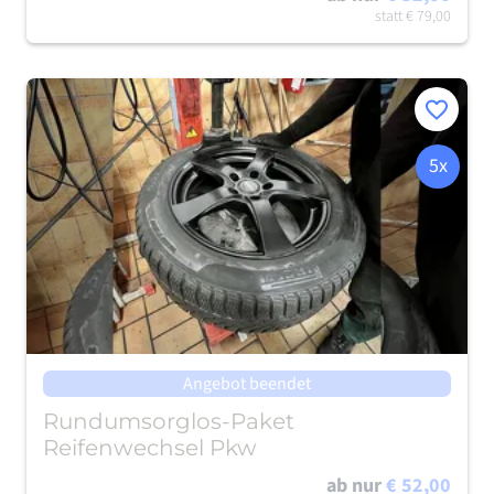
statt
€ 79,00
Merken
5x
Angebot beendet
Rundumsorglos-Paket
Reifenwechsel Pkw
ab nur
€ 52,00