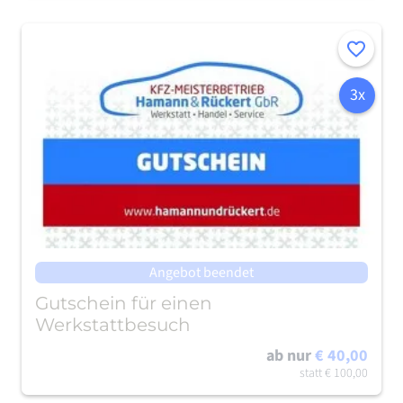
Merken
3x
Angebot beendet
Gutschein für einen
Werkstattbesuch
ab nur
€ 40,00
statt
€ 100,00