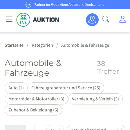
Partner im RedaktionsNetzwerk Deutschland
Sie haben Fragen oder möchten Anbieter werden?
M
Suche öf
Senden Sie uns eine
E-Mail
oder rufen Sie uns an!
Haus & Garten
Schmuck & Uhren
Körper & Seele
Sport & Freizeit
Alle Anbieter
Alle Angebote
Kategorien
Hotline:
0800/1234 314
Startseite
Kategorien
Automobile & Fahrzeuge
Automobile &
38
Treffer
Fahrzeuge
Auto (1)
Fahrzeugreparatur und Service (25)
Motorräder & Motorroller (3)
Vermietung & Verleih (3)
Zubehör & Bekleidung (6)
Artikel pro Seite
Sortieren nach: