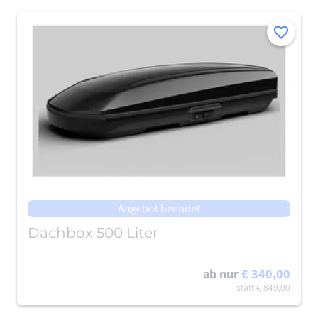
Merken
Angebot beendet
Dachbox 500 Liter
ab nur
€ 340,00
statt
€ 849,00