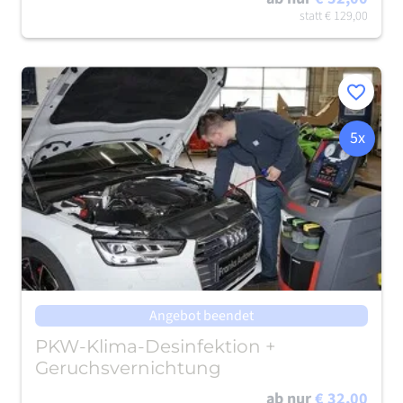
statt
€ 129,00
Merken
5x
Angebot beendet
PKW-Klima-Desinfektion +
Geruchsvernichtung
ab nur
€ 32,00