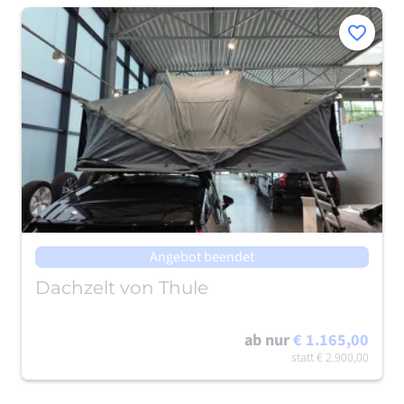
Merken
Angebot beendet
Dachzelt von Thule
ab nur
€ 1.165,00
statt
€ 2.900,00