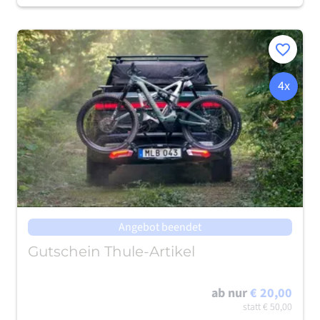
Merken
4x
Angebot beendet
Gutschein Thule-Artikel
ab nur
€ 20,00
statt
€ 50,00