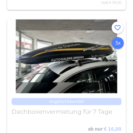
statt
€ 99,00
Merken
5x
Angebot beendet
Dachboxenvermietung für 7 Tage
ab nur
€ 16,00