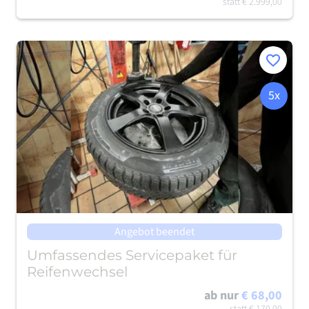
statt
€ 2.999,00
Merken
5x
Angebot beendet
Umfassendes Servicepaket für
Reifenwechsel
ab nur
€ 68,00