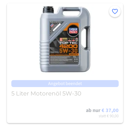
Merken
Angebot beendet
5 Liter Motorenöl 5W-30
ab nur
€ 37,00
statt
€ 90,00