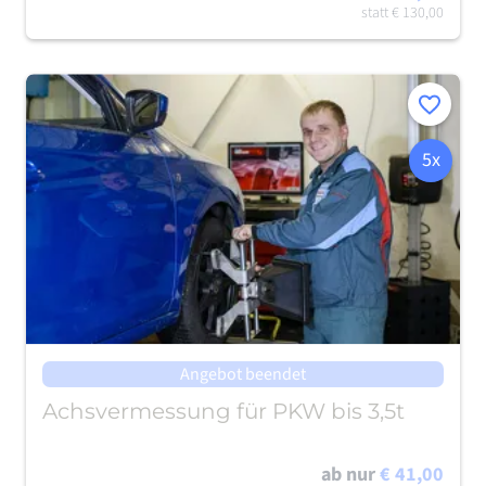
statt
€ 130,00
Merken
5x
Angebot beendet
Achsvermessung für PKW bis 3,5t
ab nur
€ 41,00