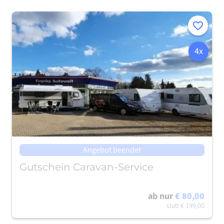
Merken
4x
Angebot beendet
Gutschein Caravan-Service
ab nur
€ 80,00
statt
€ 199,00