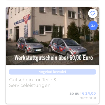
Merken
3x
Angebot beendet
Gutschein für Teile &
Serviceleistungen
ab nur
€ 24,00
statt
€ 60,00