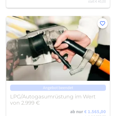
statt
€ 40,00
Merken
Angebot beendet
LPG/Autogasumrüstung im Wert
von 2.999 €
ab nur
€ 1.565,00