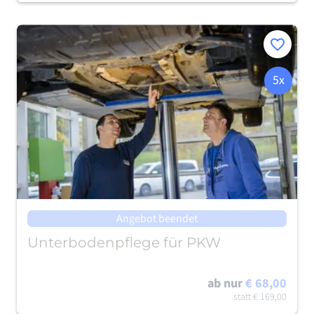
Merken
5x
Angebot beendet
Unterbodenpflege für PKW
ab nur
€ 68,00
statt
€ 169,00