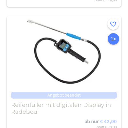
statt
€ 170,00
Merken
2x
Angebot beendet
Reifenfüller mit digitalen Display in
Radebeul
ab nur
€ 42,00
statt
€ 79,99