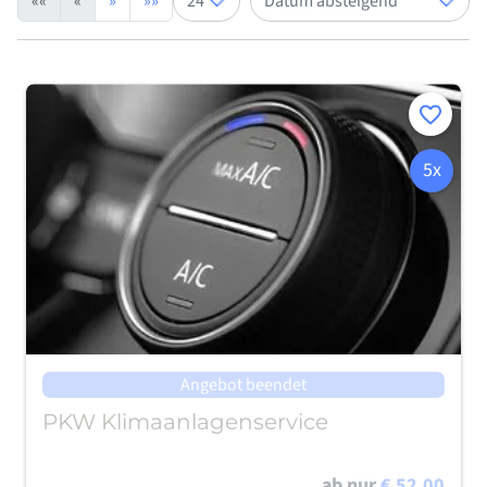
««
«
»
»»
Merken
5x
Angebot beendet
PKW Klimaanlagenservice
ab nur
€ 52,00