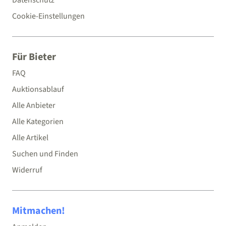
Datenschutz
Cookie-Einstellungen
Für Bieter
FAQ
Auktionsablauf
Alle Anbieter
Alle Kategorien
Alle Artikel
Suchen und Finden
Widerruf
Mitmachen!