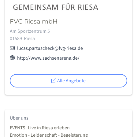
FVG Riesa mbH
Adresse:
Am Sportzentrum 5
01589
Riesa
E-Mail:
lucas.partuscheck@fvg-riesa.de
Webseite des Anbieters:
http://www.sachsenarena.de/
Alle Angebote
Über uns
EVENTS! Live in Riesa erleben
Emotion - Leidenschaft - Begeisterung