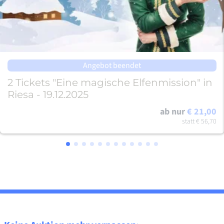
Angebot beendet
2 Tickets "Eine magische Elfenmission" in
Riesa - 19.12.2025
ab nur
€ 21,00
statt
€ 56,70