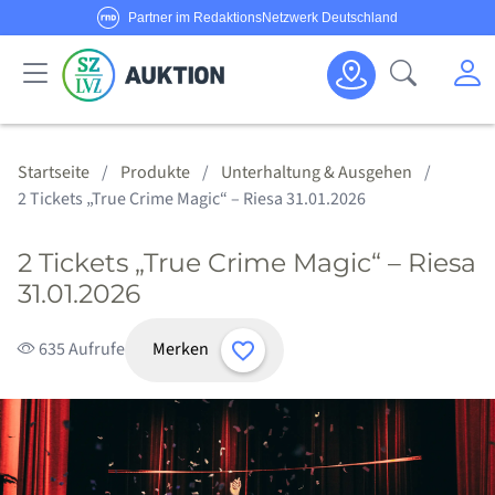
Partner im RedaktionsNetzwerk Deutschland
Sie haben Fragen oder möchten Anbieter werden?
M
Suche öf
Senden Sie uns eine
E-Mail
oder rufen Sie uns an!
Haus & Garten
Schmuck & Uhren
Körper & Seele
Sport & Freizeit
Alle Anbieter
Alle Angebote
Kategorien
Hotline:
0800/1234 314
Startseite
Produkte
Unterhaltung & Ausgehen
2 Tickets „True Crime Magic“ – Riesa 31.01.2026
2 Tickets „True Crime Magic“ – Riesa
31.01.2026
Merken
635 Aufrufe