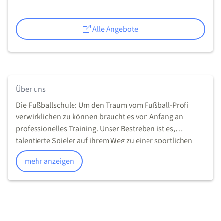
Alle Angebote
Über uns
Die Fußballschule: Um den Traum vom Fußball-Profi
verwirklichen zu können braucht es von Anfang an
professionelles Training. Unser Bestreben ist es,
talentierte Spieler auf ihrem Weg zu einer sportlichen
Karriere mit unserer Fußballschule zu unterstützen und
mehr anzeigen
ihnen eine Förderung auf höchstem Niveau zu bieten.