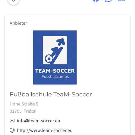
Anbieter
Fußballschule TeaM-Soccer
Adresse:
Hohe Straße 5
01705
Freital
E-Mail:
info@team-soccer.eu
Webseite des Anbieters:
http://www.team-soccer.eu