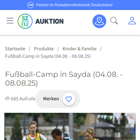
Partner im RedaktionsNetzwerk Deutschland
Sie haben Fragen oder möchten Anbieter werden?
M
Suche öf
Senden Sie uns eine
E-Mail
oder rufen Sie uns an!
Haus & Garten
Schmuck & Uhren
Körper & Seele
Sport & Freizeit
Alle Anbieter
Alle Angebote
Kategorien
Hotline:
0800/1234 314
Startseite
Produkte
Kinder & Familie
Fußball-Camp in Sayda (04.08. - 08.08.25)
Fußball-Camp in Sayda (04.08. -
08.08.25)
Merken
685 Aufrufe