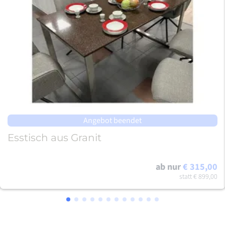
Angebot beendet
Esstisch aus Granit
ab nur
€ 315,00
statt
€ 899,00