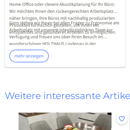
Home-Office oder clevere Akustikplanung für Ihr Büro:
Wir möchten Ihnen den rückengerechten Arbeitsplatz
näher bringen, Ihre Büros mit nachhaltig produzierten
Gern stehen wir Ihnen bei allen Fragen zu Ergonomie am
Produkten formschön gestalten, um Ihnen ein
Arbeitsplatz mit unserem interdisziplinären Team zur
entspanntes und gesünderes Arbeiten zu ermöglichen.
Verfügung und freuen uns über Ihren Besuch im
wunderschönen HOLZHAUS Lindenau in der
Felsenkellerstraße 1 (werktags von 10-18 Uhr/samstags
mehr anzeigen
von 10-14 Uhr).
Weitere interessante Artike
n
Merke