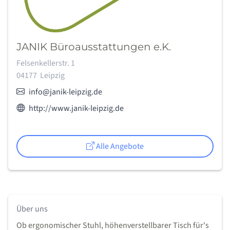
JANIK Büroausstattungen e.K.
Adresse:
Felsenkellerstr. 1
04177
Leipzig
E-Mail:
info@janik-leipzig.de
Webseite des Anbieters:
http://www.janik-leipzig.de
Alle Angebote
Über uns
Ob ergonomischer Stuhl, höhenverstellbarer Tisch für's