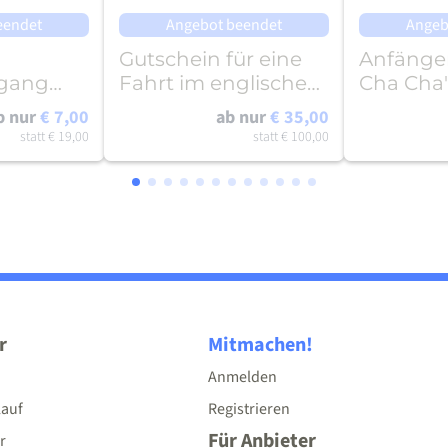
eendet
Angebot beendet
Angeb
Gutschein für eine
Anfänge
dgang
Fahrt im englischen
Cha Cha
Oldtimer
"Rumba" 
b nur
€ 7,00
ab nur
€ 35,00
fer"
Persone
statt
€ 19,00
statt
€ 100,00
r
Mitmachen!
Anmelden
lauf
Registrieren
Für Anbieter
r