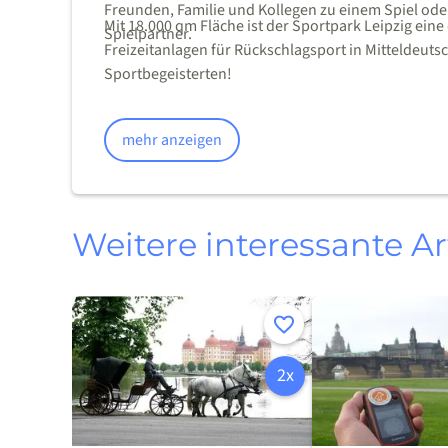
Freunden, Familie und Kollegen zu einem Spiel ode
Mit 18.000 qm Fläche ist der Sportpark Leipzig ein
Spielpartner.
Freizeitanlagen für Rückschlagsport in Mitteldeutsch
Sportbegeisterten!
mehr anzeigen
Weitere interessante Ar
Merken
2x