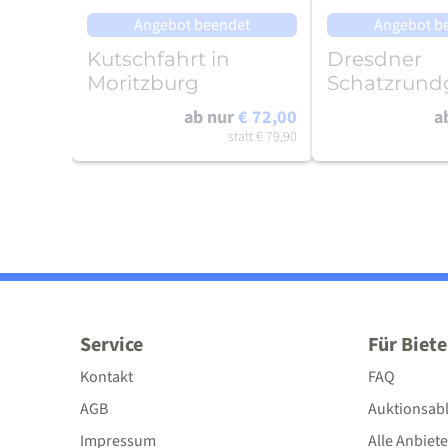
Angebot beendet
Angebot b
Kutschfahrt in
Dresdner
Moritzburg
Schatzrun
Variante
ab nur
€ 72,00
a
"Einzelkämp
statt
€ 79,90
Service
Für Biete
Kontakt
FAQ
AGB
Auktionsab
Impressum
Alle Anbiete