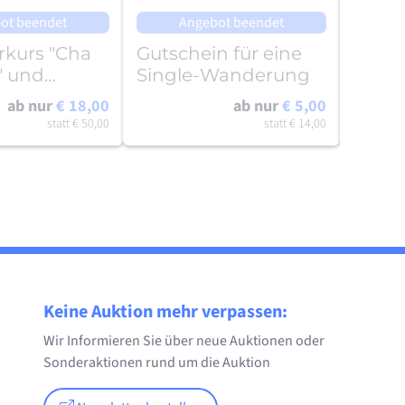
ot beendet
Angebot beendet
A
rkurs "Cha
Gutschein für eine
Theor
" und
Single-Wanderung
für d
für 2
Sport
ab nur
€ 18,00
ab nur
€ 5,00
n
statt
€ 50,00
statt
€ 14,00
Keine Auktion mehr verpassen:
Wir Informieren Sie über neue Auktionen oder
Sonderaktionen rund um die Auktion