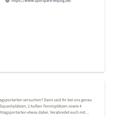
Webseite des Anbieters:
https://www.sportpark-leipzig.de/
lagsportarten versuchen? Dann seid Ihr bei uns genau
8 Squashplätzen, 2 Außen-Tennisplätzen sowie 4
schlagsportarten etwas dabei. Verabredet euch mit