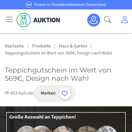
Partner im RedaktionsNetzwerk Deutschland
Sie haben Fragen oder möchten Anbieter werden?
M
Suche öf
Senden Sie uns eine
E-Mail
oder rufen Sie uns an!
Haus & Garten
Schmuck & Uhren
Körper & Seele
Sport & Freizeit
Alle Anbieter
Alle Angebote
Kategorien
Hotline:
0800/1234 314
Startseite
Produkte
Haus & Garten
Teppichgutschein im Wert von 569€, Design nach Wahl
Teppichgutschein im Wert von
569€, Design nach Wahl
Merken
803 Aufrufe