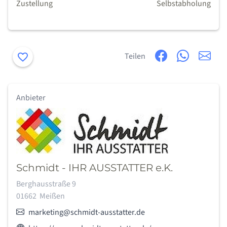
Zustellung
Selbstabholung
Merken
Teilen
Anbieter
Schmidt - IHR AUSSTATTER e.K.
Adresse:
Berghausstraße 9
01662
Meißen
E-Mail:
marketing@schmidt-ausstatter.de