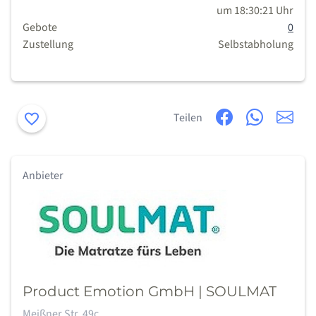
um 18:30:21 Uhr
Gebote
0
Zustellung
Selbstabholung
Merken
Teilen
Anbieter
Product Emotion GmbH | SOULMAT
Adresse:
Meißner Str. 49c