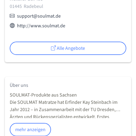
01445
Radebeul
E-Mail:
support@soulmat.de
Webseite des Anbieters:
http://www.soulmat.de
Alle Angebote
Über uns
SOULMAT-Produkte aus Sachsen
Die SOULMAT Matratze hat Erfinder Kay Steinbach im
Jahr 2012 – in Zusammenarbeit mit der TU Dresden,
Ärzten und Rückenspezialisten entwickelt. Erstes
Aufsehen hatte die SOULMAT (Soul = Seele, Mat =
mehr anzeigen
Matratze) durch einen MDR Beitrag bei der Erfinder