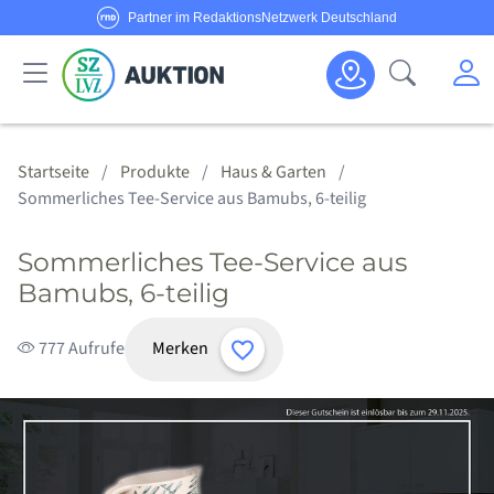
Partner im RedaktionsNetzwerk Deutschland
Sie haben Fragen oder möchten Anbieter werden?
M
Suche öf
Senden Sie uns eine
E-Mail
oder rufen Sie uns an!
Haus & Garten
Schmuck & Uhren
Körper & Seele
Sport & Freizeit
Alle Anbieter
Alle Angebote
Kategorien
Hotline:
0800/1234 314
Startseite
Produkte
Haus & Garten
Sommerliches Tee-Service aus Bamubs, 6-teilig
Sommerliches Tee-Service aus
Bamubs, 6-teilig
Merken
777 Aufrufe