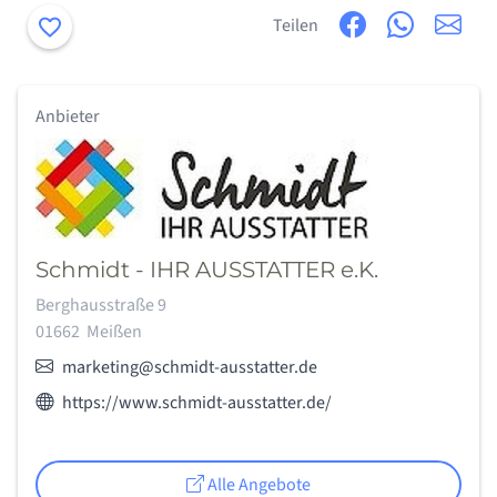
Merken
Teilen
Anbieter
Schmidt - IHR AUSSTATTER e.K.
Adresse:
Berghausstraße 9
01662
Meißen
E-Mail:
marketing@schmidt-ausstatter.de
Webseite des Anbieters:
https://www.schmidt-ausstatter.de/
Alle Angebote