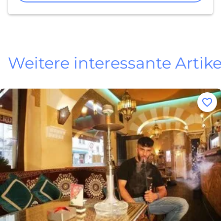
Weitere interessante Artike
n
Merke