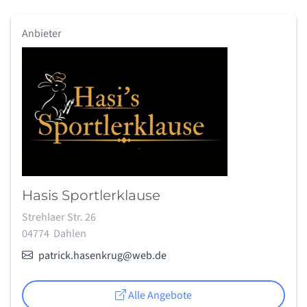
Anbieter
Hasis Sportlerklause
Adresse:
Strehlaer Str. 26
04774
Dahlen
E-Mail:
patrick.hasenkrug@web.de
Alle Angebote